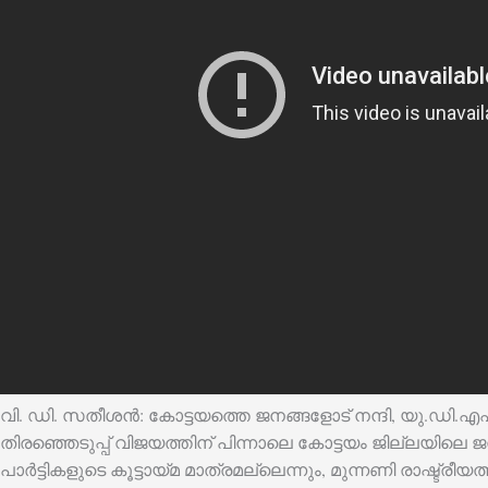
വി. ഡി. സതീശൻ: കോട്ടയത്തെ ജനങ്ങളോട് നന്ദി, യു.ഡി.എഫ് 
തിരഞ്ഞെടുപ്പ് വിജയത്തിന് പിന്നാലെ കോട്ടയം ജില്ലയിലെ ജ
പാർട്ടികളുടെ കൂട്ടായ്മ മാത്രമല്ലെന്നും, മുന്നണി രാഷ്ട