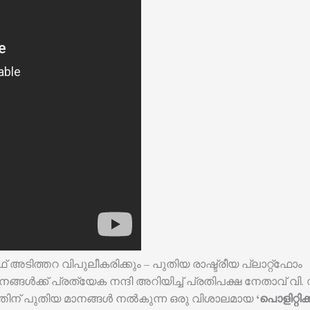
അടിത്തറ വിപുലീകരിക്കും – പുതിയ രാഷ്ട്രീയ പ്ലാറ്റ്‌ഫോം
നങ്ങൾക്ക് പ്രത്യേക നന്ദി അറിയിച്ച് പ്രതിപക്ഷ നേതാവ് വ
‘പൊളിറ്റിക
്രീയത്തിന് പുതിയ മാനങ്ങൾ നൽകുന്ന ഒരു വിശാലമായ