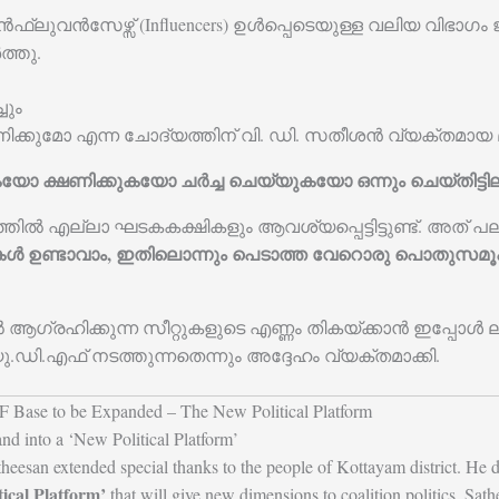
rs), ഇൻഫ്ലുവൻസേഴ്സ് (Influencers) ഉൾപ്പെടെയുള്ള വലിയ വ
ത്തു.
ചും
ഷണിക്കുമോ എന്ന ചോദ്യത്തിന് വി. ഡി. സതീശൻ വ്യക്തമായ
ോ ക്ഷണിക്കുകയോ ചർച്ച ചെയ്യുകയോ ഒന്നും ചെയ്തിട്ടില
തിൽ എല്ലാ ഘടകകക്ഷികളും ആവശ്യപ്പെട്ടിട്ടുണ്ട്. അത് പ
 ഉണ്ടാവാം, ഇതിലൊന്നും പെടാത്ത വേറൊരു പൊതുസമൂഹത്
ഗ്രഹിക്കുന്ന സീറ്റുകളുടെ എണ്ണം തികയ്ക്കാൻ ഇപ്പോൾ ലഭ
ഡി.എഫ് നടത്തുന്നതെന്നും അദ്ദേഹം വ്യക്തമാക്കി.
F Base to be Expanded – The New Political Platform
d into a ‘New Political Platform’
theesan extended special thanks to the people of Kottayam district. He 
tical Platform’
that will give new dimensions to coalition politics. Sa