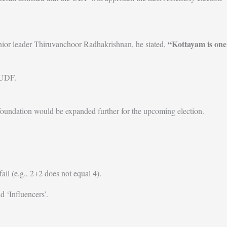
“Kottayam is one
 senior leader Thiruvanchoor Radhakrishnan, he stated,
 UDF.
foundation would be expanded further for the upcoming election.
fail (e.g., 2+2 does not equal 4).
 ‘Influencers’.