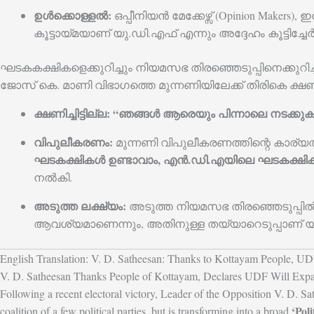
ഉൾക്കൊള്ളൽ:
ഒപ്പീനിയൻ മേക്കേഴ്സ് (Opinion Make
കൂട്ടായ്മയാണ് യു.ഡി.എഫ് എന്നും അദ്ദേഹം കൂട്ടിച്ചേർ
ഘടകകക്ഷികളെക്കുറിച്ചും നിയമസഭ തിരഞ്ഞെടുപ്പിനെക്കുറിച്
ജോസ് കെ. മാണി വിഭാഗത്തെ മുന്നണിയിലേക്ക് തിരികെ ക്
ക്ഷണിച്ചിട്ടില്ല:
“ഞങ്ങൾ ആരെയും പിന്നാലെ നടക്കുകയ
വിപുലീകരണം:
മുന്നണി വിപുലീകരണത്തിന്റെ കാര്യത്
ഘടകക്ഷികൾ ഉണ്ടാവാം, എൻ.ഡി.എയിലെ ഘടകക്ഷികൾ
നൽകി.
അടുത്ത ലക്ഷ്യം:
അടുത്ത നിയമസഭ തിരഞ്ഞെടുപ്പിൽ ആ
ആവശ്യമാണെന്നും, അതിനുള്ള തയ്യാറെടുപ്പാണ് യു.
English Translation: V. D. Satheesan: Thanks to Kottayam People, UD
V. D. Satheesan Thanks People of Kottayam, Declares UDF Will Expan
Following a recent electoral victory, Leader of the Opposition V. D. Sa
‘Poli
coalition of a few political parties, but is transforming into a broad