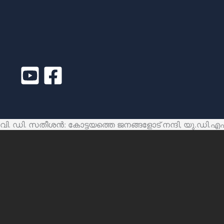
വി. ഡി. സതീശൻ: കോട്ടയത്തെ ജനങ്ങളോട് നന്ദി, യു.ഡി.എഫ് 