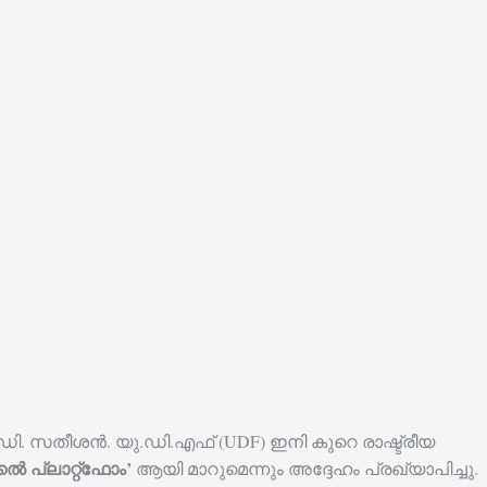
ി. ഡി. സതീശൻ. യു.ഡി.എഫ് (UDF) ഇനി കുറെ രാഷ്ട്രീയ
്കൽ പ്ലാറ്റ്‌ഫോം’
ആയി മാറുമെന്നും അദ്ദേഹം പ്രഖ്യാപിച്ചു.