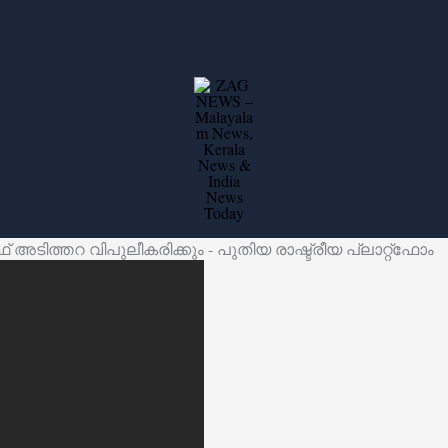
അടിത്തറ വിപുലീകരിക്കും - പുതിയ രാഷ്ട്രീയ പ്ലാറ്റ്‌ഫോം