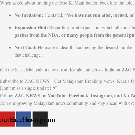
When asked about inviting the Jose K. Mani faction back into the fold,
No Invitation:
“We have not run after, invited, or
He stated,
Expansion Hint:
Regarding front expansion, which all constitu
parties from the NDA, or many people from the general pub
Next Goal:
He made it clear that achieving the desired number 
that challenge.
ZAG 
Get the latest Malayalam news from Kerala and across India on
Subscribe to ZAG NEWS – Get Malayalam Breaking News, Kerala Up
Don’t miss a single update! 📢
ZAG NEWS
YouTube, Facebook, Instagram, and X (Twi
Follow
on
Join our growing Malayalam news community and stay ahead with ever
outube
Facebook
Instagram