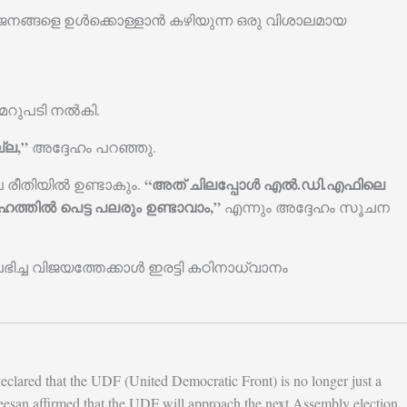
ിഭാഗം ജനങ്ങളെ ഉൾക്കൊള്ളാൻ കഴിയുന്ന ഒരു വിശാലമായ
 മറുപടി നൽകി.
്ല,”
അദ്ദേഹം പറഞ്ഞു.
“അത് ചിലപ്പോൾ എൽ.ഡി.എഫിലെ
ല രീതിയിൽ ഉണ്ടാകും.
തിൽ പെട്ട പലരും ഉണ്ടാവാം,”
എന്നും അദ്ദേഹം സൂചന
ിച്ച വിജയത്തേക്കാൾ ഇരട്ടി കഠിനാധ്വാനം
declared that the UDF (United Democratic Front) is no longer just a
theesan affirmed that the UDF will approach the next Assembly election