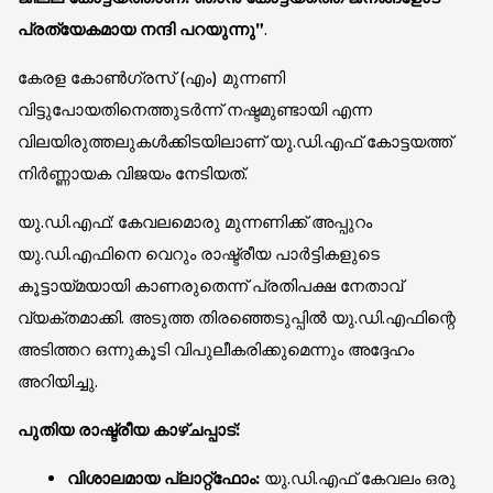
പ്രത്യേകമായ നന്ദി പറയുന്നു”
.
കേരള കോൺഗ്രസ് (എം) മുന്നണി
വിട്ടുപോയതിനെത്തുടർന്ന് നഷ്ടമുണ്ടായി എന്ന
വിലയിരുത്തലുകൾക്കിടയിലാണ് യു.ഡി.എഫ് കോട്ടയത്ത്
നിർണ്ണായക വിജയം നേടിയത്.
യു.ഡി.എഫ്: കേവലമൊരു മുന്നണിക്ക് അപ്പുറം
യു.ഡി.എഫിനെ വെറും രാഷ്ട്രീയ പാർട്ടികളുടെ
കൂട്ടായ്മയായി കാണരുതെന്ന് പ്രതിപക്ഷ നേതാവ്
വ്യക്തമാക്കി. അടുത്ത തിരഞ്ഞെടുപ്പിൽ യു.ഡി.എഫിന്റെ
അടിത്തറ ഒന്നുകൂടി വിപുലീകരിക്കുമെന്നും അദ്ദേഹം
അറിയിച്ചു.
പുതിയ രാഷ്ട്രീയ കാഴ്ചപ്പാട്:
വിശാലമായ പ്ലാറ്റ്‌ഫോം:
യു.ഡി.എഫ് കേവലം ഒരു