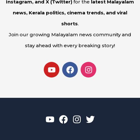
Instagram, and X (Twitter)
for the
latest Malayalam
news, Kerala politics, cinema trends, and viral
shorts
.
Join our growing Malayalam news community and
stay ahead with every breaking story!
Y
F
I
o
a
n
u
c
s
t
e
t
u
b
a
b
o
g
e
o
r
k
a
m