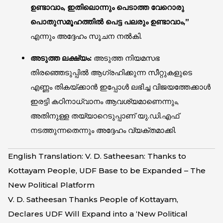
ഉണ്ടാവാം, ഇതിലൊന്നും പെടാത്ത വേറൊരു
പൊതുസമൂഹത്തിൽ പെട്ട പലരും ഉണ്ടാവാം,”
എന്നും അദ്ദേഹം സൂചന നൽകി.
അടുത്ത ലക്ഷ്യം:
അടുത്ത നിയമസഭ
തിരഞ്ഞെടുപ്പിൽ ആഗ്രഹിക്കുന്ന സീറ്റുകളുടെ
എണ്ണം തികയ്ക്കാൻ ഇപ്പോൾ ലഭിച്ച വിജയത്തേക്കാൾ
ഇരട്ടി കഠിനാധ്വാനം ആവശ്യമാണെന്നും,
അതിനുള്ള തയ്യാറെടുപ്പാണ് യു.ഡി.എഫ്
നടത്തുന്നതെന്നും അദ്ദേഹം വ്യക്തമാക്കി.
English Translation: V. D. Satheesan: Thanks to
Kottayam People, UDF Base to be Expanded – The
New Political Platform
V. D. Satheesan Thanks People of Kottayam,
Declares UDF Will Expand into a ‘New Political