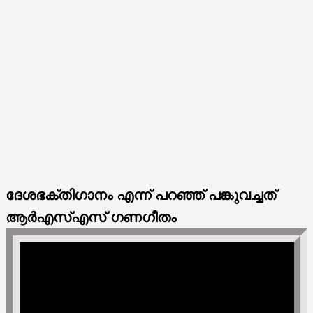
ദേശഭക്തിഗാനം എന്ന് പറഞ്ഞ് പങ്കുവച്ചത്
ആർഎസ്എസ് ഗണഗീതം