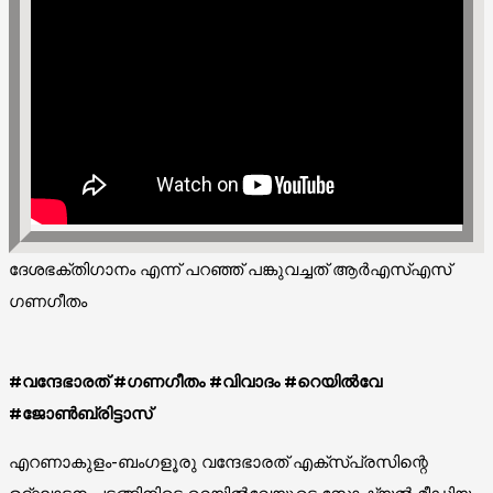
ദേശഭക്തിഗാനം എന്ന് പറഞ്ഞ് പങ്കുവച്ചത് ആർഎസ്എസ്
ഗണഗീതം
#വന്ദേഭാരത് #ഗണഗീതം #വിവാദം #റെയിൽവേ
#ജോൺബ്രിട്ടാസ്
എറണാകുളം-ബംഗളൂരു വന്ദേഭാരത് എക്സ്പ്രസിന്റെ