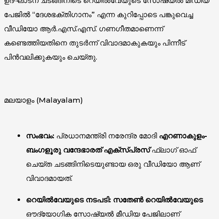
ഉദ്ഘാടന ചടങ്ങിനിടെ റെയിൽവേയുടെ സോഷ്യൽ മീഡിയ
പേജിൽ “ദേശഭക്തിഗാനം” എന്ന കുറിപ്പോടെ പങ്കുവെച്ച
വീഡിയോ ആർ.എസ്.എസ്. ഗണഗീതമാണെന്ന്
കണ്ടെത്തിയതിനെ തുടർന്ന് വിവാദമാകുകയും പിന്നീട്
പിൻവലിക്കുകയും ചെയ്തു.
മലയാളം (Malayalam)
സംഭവം:
പ്രധാനമന്ത്രി നരേന്ദ്ര മോദി
എറണാകുളം-
ബംഗളൂരു വന്ദേഭാരത് എക്സ്പ്രസ്
ഫ്ലാഗ് ഓഫ്
ചെയ്ത ചടങ്ങിനിടെയുണ്ടായ ഒരു വീഡിയോ ആണ്
വിവാദമായത്.
റെയിൽവേയുടെ നടപടി:
സതേൺ റെയിൽവേയുടെ
ഔദ്യോഗിക സോഷ്യൽ മീഡിയ പേജിലാണ്