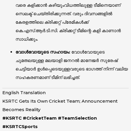
വരെ കളിക്കാൻ കഴിയുംവിധത്തിലുള്ള ടീമിനെയാണ്
സെലക്ട് ചെയ്തിരിക്കുന്നത്. വരും ദിവസങ്ങളിൽ
കേരളത്തിലെ ക്രിക്കറ്റ് പ്രേമികൾക്ക്
കെ.എസ്.ആർ.ടി.സി. ക്രിക്കറ്റ് ടീമിന്റെ കളി കാണാൻ
സാധിക്കും.
വോൾവോയുടെ സഹായം:
വോൾവോയുടെ
ചുമതലയുള്ള മലയാളി ജനറൽ മാനേജർ സുരേഷ്
ചെട്ടിയാർ ഉൾപ്പെടെയുള്ളവരുടെ ഭാഗത്ത് നിന്ന് വലിയ
സഹകരണമാണ് ടീമിന് ലഭിച്ചത്.
English Translation
KSRTC Gets Its Own Cricket Team; Announcement
Becomes Reality
#KSRTC #CricketTeam #TeamSelection
#KSRTCSports