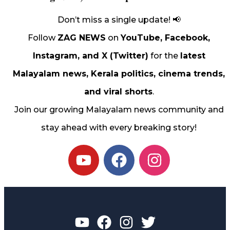
Don’t miss a single update! 📢
Follow
ZAG NEWS
on
YouTube, Facebook,
Instagram, and X (Twitter)
for the
latest
Malayalam news, Kerala politics, cinema trends,
and viral shorts
.
Join our growing Malayalam news community and
stay ahead with every breaking story!
Y
F
I
o
a
n
u
c
s
t
e
t
u
b
a
b
o
g