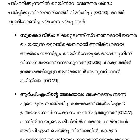
പരിഹരിക്കുന്നതിൽ റെയിൽവേ വേണ്ടത്ര ശ്രദ്ധ
പതിപ്പിക്കുന്നില്ലെന്ന് മന്ത്രി വിമർശിച്ചു [
00:10
]. മന്ത്രി
ചൂണ്ടിക്കാണിച്ച പ്രധാന പ്രശ്നങ്ങൾ:
സുരക്ഷാ വീഴ്ച:
ടിക്കറ്റെടുത്ത് സ്വതന്ത്രമായി യാത്ര
ചെയ്യുന്ന യുവതിക്കെതിരായി അതിക്രൂരമായ
അക്രമം നടന്നിട്ടും, റെയിൽവേയുടെ ഭാഗത്തുനിന്ന്
നിസംഗതയാണ് ഉണ്ടാകുന്നത് [
01:05
]. കേരളത്തിൽ
ഇത്തരത്തിലുള്ള അക്രമങ്ങൾ അനുവദിക്കാൻ
കഴിയില്ല [
00:21
].
ആർ.പി.എഫിന്റെ അലംഭാവം:
ആക്രമണം നടന്ന്
ഏറെ ദൂരം സഞ്ചരിച്ച ശേഷമാണ് ആർ.പി.എഫ്.
ഉദ്യോഗസ്ഥർ സംഭവസ്ഥലത്ത് എത്തുന്നത് [
01:27
].
റെയിൽവേയുടെ പരിധിയിൽ വരേണ്ട കാര്യങ്ങൾ
ആർ.പി.എഫ്. ചെയ്യുന്നില്ലെങ്കിൽ, കേരളാ
പോലീസിന് നടപടിയെടുക്കുന്നതിന് നിയമപരമായ