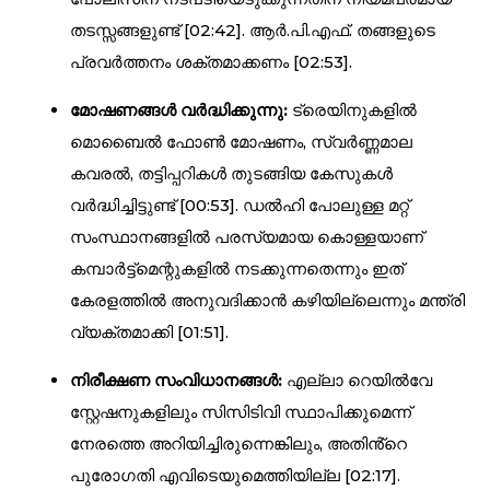
തടസ്സങ്ങളുണ്ട് [
02:42
]. ആർ.പി.എഫ്. തങ്ങളുടെ
പ്രവർത്തനം ശക്തമാക്കണം [
02:53
].
മോഷണങ്ങൾ വർദ്ധിക്കുന്നു:
ട്രെയിനുകളിൽ
മൊബൈൽ ഫോൺ മോഷണം, സ്വർണ്ണമാല
കവരൽ, തട്ടിപ്പറികൾ തുടങ്ങിയ കേസുകൾ
വർദ്ധിച്ചിട്ടുണ്ട് [
00:53
]. ഡൽഹി പോലുള്ള മറ്റ്
സംസ്ഥാനങ്ങളിൽ പരസ്യമായ കൊള്ളയാണ്
കമ്പാർട്ട്മെന്റുകളിൽ നടക്കുന്നതെന്നും ഇത്
കേരളത്തിൽ അനുവദിക്കാൻ കഴിയില്ലെന്നും മന്ത്രി
വ്യക്തമാക്കി [
01:51
].
നിരീക്ഷണ സംവിധാനങ്ങൾ:
എല്ലാ റെയിൽവേ
സ്റ്റേഷനുകളിലും സിസിടിവി സ്ഥാപിക്കുമെന്ന്
നേരത്തെ അറിയിച്ചിരുന്നെങ്കിലും, അതിൻ്റെ
പുരോഗതി എവിടെയുമെത്തിയില്ല [
02:17
].