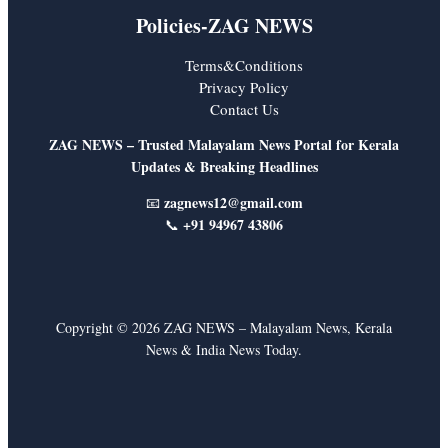
e
o
r
Policies-ZAG NEWS
k
a
Terms&Conditions
m
Privacy Policy
Contact Us
ZAG NEWS – Trusted Malayalam News Portal for Kerala
Updates & Breaking Headlines
zagnews12@gmail.com
📧
+91 94967 43806
📞
Copyright © 2026 ZAG NEWS – Malayalam News, Kerala
News & India News Today.