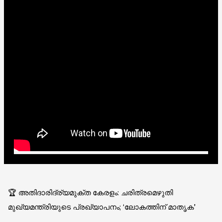
🏆 അതിദാരിദ്ര്യമുക്ത കേരളം: ചരിത്രമെഴുതി
മുഖ്യമന്ത്രിയുടെ പ്രഖ്യാപനം; ‘ലോകത്തിന് മാതൃക’