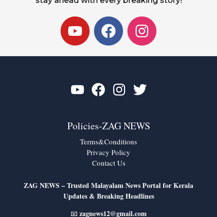
stay ahead with every breaking story!
Y
F
I
o
a
n
u
c
s
t
e
t
u
b
a
b
o
g
e
o
r
k
a
Policies-ZAG NEWS
m
Terms&Conditions
Privacy Policy
Contact Us
ZAG NEWS – Trusted Malayalam News Portal for Kerala
Updates & Breaking Headlines
zagnews12@gmail.com
📧