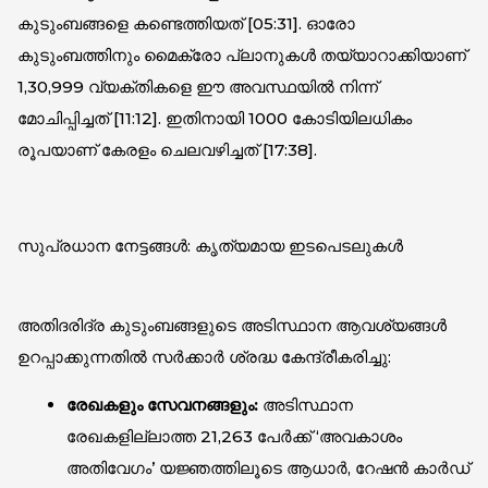
കുടുംബങ്ങളെ കണ്ടെത്തിയത് [
05:31
]. ഓരോ
കുടുംബത്തിനും മൈക്രോ പ്ലാനുകൾ തയ്യാറാക്കിയാണ്
1,30,999 വ്യക്തികളെ ഈ അവസ്ഥയിൽ നിന്ന്
മോചിപ്പിച്ചത് [
11:12
]. ഇതിനായി 1000 കോടിയിലധികം
രൂപയാണ് കേരളം ചെലവഴിച്ചത് [
17:38
].
സുപ്രധാന നേട്ടങ്ങൾ: കൃത്യമായ ഇടപെടലുകൾ
അതിദരിദ്ര കുടുംബങ്ങളുടെ അടിസ്ഥാന ആവശ്യങ്ങൾ
ഉറപ്പാക്കുന്നതിൽ സർക്കാർ ശ്രദ്ധ കേന്ദ്രീകരിച്ചു:
രേഖകളും സേവനങ്ങളും:
അടിസ്ഥാന
രേഖകളില്ലാത്ത 21,263 പേർക്ക് ‘അവകാശം
അതിവേഗം’ യജ്ഞത്തിലൂടെ ആധാർ, റേഷൻ കാർഡ്