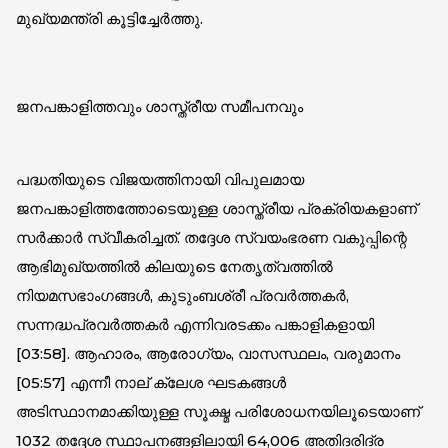
മുഖ്യമന്ത്രി കൂട്ടിച്ചേർത്തു.
ജനപങ്കാളിത്തവും ശാസ്ത്രീയ സമീപനവും
പദ്ധതിയുടെ വിജയത്തിനായി വിപുലമായ
ജനപങ്കാളിത്തത്തോടെയുള്ള ശാസ്ത്രീയ പ്രക്രിയകളാണ്
സർക്കാർ സ്വീകരിച്ചത്. തദ്ദേശ സ്വയംഭരണ വകുപ്പിന്റെ
ആഭിമുഖ്യത്തിൽ കിലയുടെ നേതൃത്വത്തിൽ
നിയമസഭാംഗങ്ങൾ, കുടുംബശ്രീ പ്രവർത്തകർ,
സന്നദ്ധപ്രവർത്തകർ എന്നിവരടക്കം പങ്കാളികളായി
[
03:58
]. ആഹാരം, ആരോഗ്യം, വാസസ്ഥലം, വരുമാനം
[
05:57
] എന്നീ നാല് ക്ലേശ ഘടകങ്ങൾ
അടിസ്ഥാനമാക്കിയുള്ള സൂക്ഷ്മ പരിശോധനയിലൂടെയാണ്
1032 തദ്ദേശ സ്ഥാപനങ്ങളിലായി 64,006 അതിദരിദ്ര