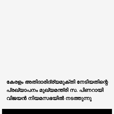
കേരളം അതിദാരിദ്ര്യമുക്തി നേടിയതിന്റെ
പ്രഖ്യാപനം മുഖ്യമന്ത്രി സ. പിണറായി
വിജയൻ നിയമസഭയിൽ നടത്തുന്നു