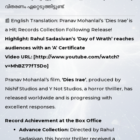
വിതരണം ഏറ്റെടുത്തിട്ടുണ്ട്.
📰 English Translation: Pranav Mohanlal’s ‘Dies Irae’ is
a Hit; Records Collection Following Release!
Highlight: Rahul Sadasivan’s ‘Day of Wrath’ reaches
audiences with an ‘A’ Certificate
Video URL: [
http://www.youtube.com/watch?
v=MhBZ77fT5Do
]
Pranav Mohanlal’s film,
‘Dies Irae’
, produced by
Nishif Studios and Y Not Studios, a horror thriller, has
released worldwide and is progressing with
excellent responses.
Record Achievement at the Box Office
Advance Collection:
Directed by Rahul
Sadasivan, this horror thriller received a