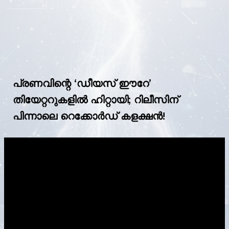
പ്രണവിന്റെ ‘ഡീയസ് ഈറേ’
തിയേറ്ററുകളിൽ ഹിറ്റായി; റിലീസിന്
പിന്നാലെ റെക്കോർഡ് കളക്ഷൻ!