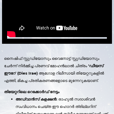
നൈഷിഫ് സ്റ്റുഡിയോസും വൈനോട്ട് സ്റ്റുഡിയോസും
ചേർന്ന് നിർമ്മിച്ച പ്രണവ് മോഹൻലാൽ ചിത്രം
‘ഡീയസ്
ഈറേ’ (Dies Irae)
ആഗോള റിലീസായി തിയേറ്ററുകളിൽ
എത്തി, മികച്ച പ്രതികരണങ്ങളോടെ മുന്നേറുകയാണ്.
തിയേറ്ററിലെ റെക്കോർഡ് നേട്ടം
അഡ്വാൻസ് കളക്ഷൻ:
രാഹുൽ സദാശിവൻ
സംവിധാനം ചെയ്ത ഈ ഹൊറർ ത്രില്ലറിന്
റിലീസിന് മുമ്പുതന്നെ വൻ സ്വീകരണമാണ് ലഭിച്ചത്.