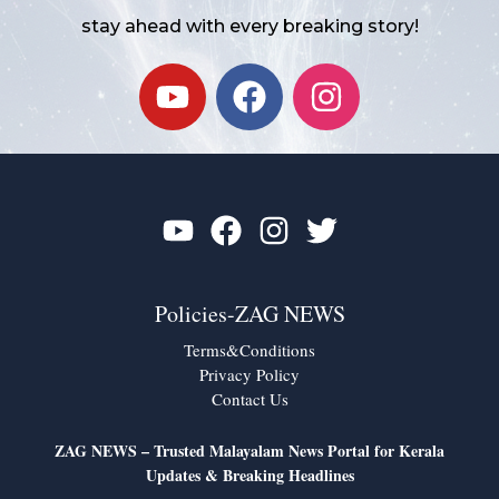
stay ahead with every breaking story!
Y
F
I
o
a
n
u
c
s
t
e
t
u
b
a
b
o
g
e
o
r
k
a
Policies-ZAG NEWS
m
Terms&Conditions
Privacy Policy
Contact Us
ZAG NEWS – Trusted Malayalam News Portal for Kerala
Updates & Breaking Headlines